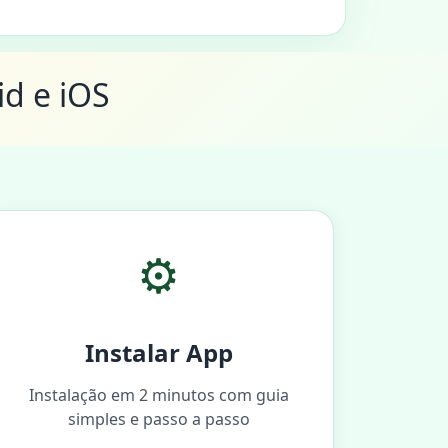
id e iOS
⚙️
Instalar App
Instalação em 2 minutos com guia
simples e passo a passo