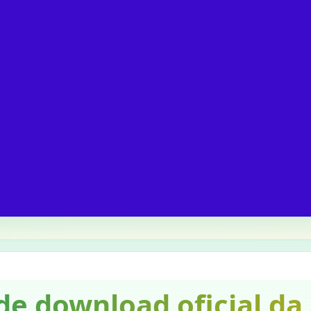
de download oficial da