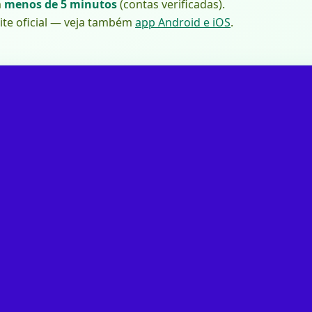
m
menos de 5 minutos
(contas verificadas).
site oficial — veja também
app Android e iOS
.